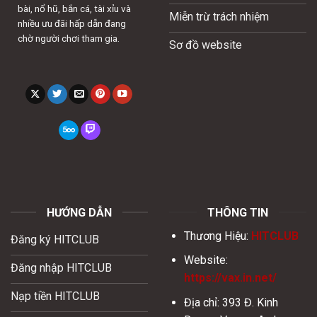
bài, nổ hũ, bắn cá, tài xỉu và
Miễn trừ trách nhiệm
nhiều ưu đãi hấp dẫn đang
chờ người chơi tham gia.
Sơ đồ website
HƯỚNG DẪN
THÔNG TIN
Thương Hiệu:
HITCLUB
Đăng ký HITCLUB
Website:
Đăng nhập HITCLUB
https://vax.in.net/
Nạp tiền HITCLUB
Địa chỉ: 393 Đ. Kinh