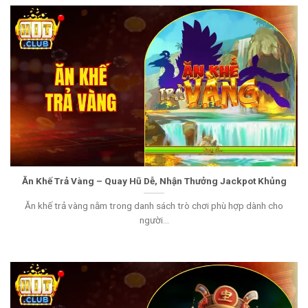
Ăn Khế Trả Vàng – Quay Hũ Dễ, Nhận Thưởng Jackpot Khủng
Ăn khế trả vàng nằm trong danh sách trò chơi phù hợp dành cho
người...