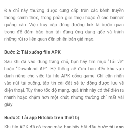
Địa chỉ này thường được cung cấp trên các kênh truyền
thông chính thức, trong phần giới thiệu hoặc ở các banner
quảng cáo. Việc truy cập đúng đường link là bước quan
trọng để đảm bảo bạn tải đúng ứng dụng gốc và tránh
những rủi ro liên quan đến phiên bản giả mạo.
Bước 2: Tải xuống file APK
Sau khi đã vào đúng trang chủ, bạn hãy tìm mục “Tải về”
hoặc “Download AP”. Hệ thống sẽ đưa bạn đến khu vực
dành riêng cho việc tải file APK cổng game. Chỉ cần nhấn
vào nút tải xuống, tập tin cài đặt sẽ tự động được lưu về
điện thoại. Tùy theo tốc độ mạng, quá trình này có thể diễn ra
nhanh hoặc chậm hơn một chút, nhưng thường chỉ mất vài
giây.
Bước 3: Tải app Hitclub trên thiết bị
Khi file APK đã có trong máy, bạn hãy bắt đầu bước
tải app