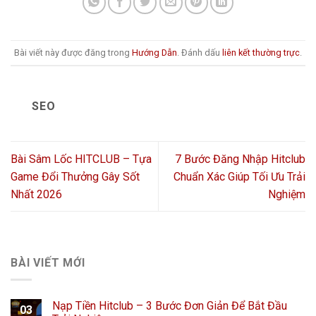
Bài viết này được đăng trong
Hướng Dẫn
. Đánh dấu
liên kết thường trực
.
SEO
Bài Sâm Lốc HITCLUB – Tựa
7 Bước Đăng Nhập Hitclub
Game Đổi Thưởng Gây Sốt
Chuẩn Xác Giúp Tối Ưu Trải
Nhất 2026
Nghiệm
BÀI VIẾT MỚI
Nạp Tiền Hitclub – 3 Bước Đơn Giản Để Bắt Đầu
03