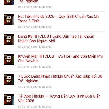
Trải Nghiệm
Th1
Chức năng bình luận bị tắt
ở
Nạp
Tiền
Rút Tiền Hitclub 2026 – Quy Trình Chuẩn Xác Chỉ
03
Hitclub
Trong 3 Phút
Th1
–
Chức năng bình luận bị tắt
ở
3
Rút
Bước
Tiền
Đăng Ký HITCLUB Hướng Dẫn Tạo Tài Khoản
Đơn
03
Hitclub
Giản
Nhanh Cho Người Mới
Th1
2026
Để
Chức năng bình luận bị tắt
ở
–
Bắt
Đăng
Quy
Đầu
Ký
Khuyến Mãi HITCLUB – Cơ Hội Tăng Vốn Miễn Phí
Trình
Trải
03
HITCLUB
Chuẩn
Cho Newbie
Nghiệm
Th1
Hướng
Xác
Chức năng bình luận bị tắt
ở
Dẫn
Chỉ
Khuyến
Tạo
Trong
Mãi
7 Bước Đăng Nhập Hitclub Chuẩn Xác Giúp Tối Ưu
Tài
3
03
HITCLUB
Khoản
Trải Nghiệm
Phút
Th1
–
Nhanh
Chức năng bình luận bị tắt
ở
Cơ
Cho
7
Hội
Người
Bước
Tải App Hitclub – Hướng Dẫn Quy Trình Đơn Giản
Tăng
Mới
03
Đăng
Vốn
Vào 2026
Th1
Nhập
Miễn
Chức năng bình luận bị tắt
ở
Hitclub
Phí