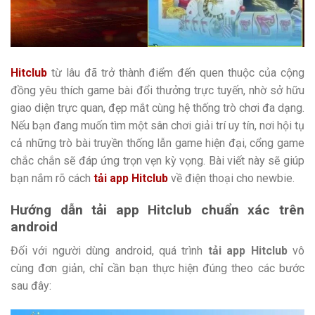
Hitclub
từ lâu đã trở thành điểm đến quen thuộc của cộng
đồng yêu thích game bài đổi thưởng trực tuyến, nhờ sở hữu
giao diện trực quan, đẹp mắt cùng hệ thống trò chơi đa dạng.
Nếu bạn đang muốn tìm một sân chơi giải trí uy tín, nơi hội tụ
cả những trò bài truyền thống lẫn game hiện đại, cổng game
chắc chắn sẽ đáp ứng trọn vẹn kỳ vọng. Bài viết này sẽ giúp
bạn nắm rõ cách
tải app Hitclub
về điện thoại cho newbie.
Hướng dẫn tải app Hitclub chuẩn xác trên
android
Đối với người dùng android, quá trình
tải app Hitclub
vô
cùng đơn giản, chỉ cần bạn thực hiện đúng theo các bước
sau đây: