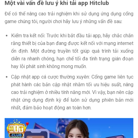
Một vài vấn đề lưu ý khi tải app Hitclub
Để có thể nâng cao trải nghiệm khi sử dụng ứng dụng cổng
game chúng tôi, người chơi hãy lưu ý những vấn đề sau:
Kiểm tra kết nối: Trước khi bắt đầu tải app, hãy chắc chắn
rằng thiết bị của bạn đang được kết nối với mạng internet
ổn định. Một đường truyền tốt giúp quá trình tải xuống
diễn ra nhanh chóng, hạn chế tối đa tình trạng gián đoạn
hay lỗi phát sinh không mong muốn.
Cập nhật app cá cược thường xuyên: Cổng game liên tục
phát hành các bản cập nhật nhằm tối ưu hiệu suất, nâng
cao trải nghiệm ở nhiều tính năng mới. Vì vậy, bạn nên cập
nhật ứng dụng định kỳ để luôn sử dụng phiên bản mới
nhất, đảm bảo hoạt động an toàn hơn.