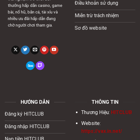
Điều khoản sử dụng
thưởng hấp dẫn casino, game
bài, nổ hũ, bắn cá, tài xỉu và
Miễn trừ trách nhiệm
nhiều ưu đãi hấp dẫn đang
chờ người chơi tham gia.
Sơ đồ website
HƯỚNG DẪN
THÔNG TIN
Thương Hiệu:
HITCLUB
Đăng ký HITCLUB
Website:
Đăng nhập HITCLUB
https://vax.in.net/
Nạp tiền HITCLUB