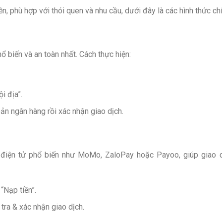
, phù hợp với thói quen và nhu cầu, dưới đây là các hình thức chí
ổ biến và an toàn nhất. Cách thực hiện:
i địa”.
oản ngân hàng rồi xác nhận giao dịch.
 điện tử phổ biến như MoMo, ZaloPay hoặc Payoo, giúp giao 
“Nạp tiền”.
tra & xác nhận giao dịch.