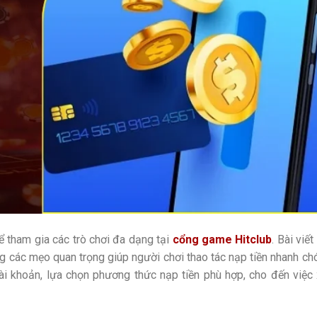
 tham gia các trò chơi đa dạng tại
cổng game Hitclub
. Bài viết
ng các mẹo quan trọng giúp người chơi thao tác nạp tiền nhanh ch
ài khoản, lựa chọn phương thức nạp tiền phù hợp, cho đến việc