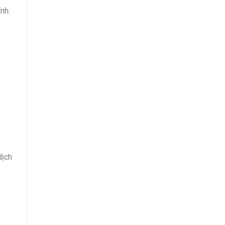
nh:
dịch