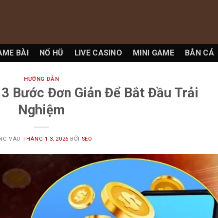
AME BÀI
NỔ HŨ
LIVE CASINO
MINI GAME
BẮN CÁ
HƯỚNG DẪN
 3 Bước Đơn Giản Để Bắt Đầu Trải
Nghiệm
NG VÀO
THÁNG 1 3, 2026
BỞI
SEO