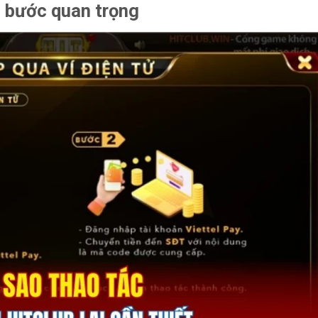
à bước quan trọng