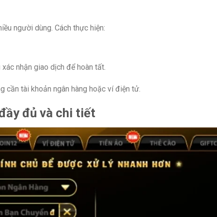
hiều người dùng. Cách thực hiện:
 xác nhận giao dịch để hoàn tất.
g cần tài khoản ngân hàng hoặc ví điện tử.
đầy đủ và chi tiết