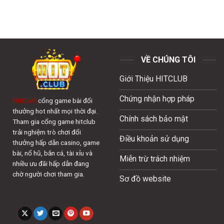
Bài
Game
2026
Baccarat
Đổi
HITCLUB:
Thưởng
Hướng
Gây
Dẫn
Sốt
Chơi
Nhất
Cho
2026
VỀ CHÚNG TÔI
Newbie
Giới Thiệu HITCLUB
Chứng nhận hợp pháp
HitClub
cổng game bài đổi
thưởng hot nhất mọi thời đại.
Chính sách bảo mật
Tham gia cổng game hitclub
trải nghiệm trò chơi đổi
Điều khoản sử dụng
thưởng hấp dẫn casino, game
bài, nổ hũ, bắn cá, tài xỉu và
Miễn trừ trách nhiệm
nhiều ưu đãi hấp dẫn đang
chờ người chơi tham gia.
Sơ đồ website