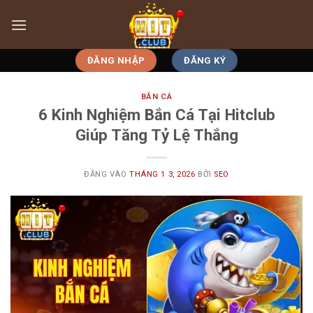
Bỏ
qua
nội
dung
ĐĂNG NHẬP
ĐĂNG KÝ
BẮN CÁ
6 Kinh Nghiệm Bắn Cá Tại Hitclub
Giúp Tăng Tỷ Lệ Thắng
ĐĂNG VÀO
THÁNG 1 3, 2026
BỞI
SEO