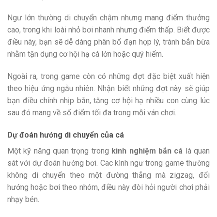
Ngư lớn thường di chuyển chậm nhưng mang điểm thưởng
cao, trong khi loài nhỏ bơi nhanh nhưng điểm thấp. Biết được
điều này, bạn sẽ dễ dàng phân bổ đạn hợp lý, tránh bắn bừa
nhằm tận dụng cơ hội hạ cá lớn hoặc quý hiếm.
Ngoài ra, trong game còn có những đợt đặc biệt xuất hiện
theo hiệu ứng ngẫu nhiên. Nhận biết những đợt này sẽ giúp
bạn điều chỉnh nhịp bắn, tăng cơ hội hạ nhiều con cùng lúc
sau đó mang về số điểm tối đa trong mỗi ván chơi.
Dự đoán hướng di chuyển của cá
Một kỹ năng quan trọng trong
kinh nghiệm bắn cá
là quan
sát với dự đoán hướng bơi. Cac kình ngư trong game thường
không di chuyển theo một đường thẳng mà zigzag, đổi
hướng hoặc bơi theo nhóm, điều này đòi hỏi người chơi phải
nhạy bén.