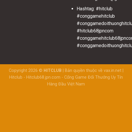
Hashtag: #hitclub
#conggamehitclub
#conggamedoithuonghitcl
#hitclub68jpncom
#conggamehitclub68jpnc
#conggamedoithuonghitcl
Copyright 2026 ©
HITCLUB
| Bản quyền thuộc về vax.in.net |
Hitclub - Hitclub68.jpn.com - Cổng Game Đổi Thưởng Uy Tín
Hàng Đầu Việt Nam