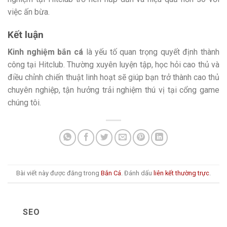
việc ấn bừa.
Kết luận
Kinh nghiệm bắn cá
là yếu tố quan trọng quyết định thành
công tại Hitclub. Thường xuyên luyện tập, học hỏi cao thủ và
điều chỉnh chiến thuật linh hoạt sẽ giúp bạn trở thành cao thủ
chuyên nghiệp, tận hưởng trải nghiệm thú vị tại cổng game
chúng tôi.
Bài viết này được đăng trong
Bắn Cá
. Đánh dấu
liên kết thường trực
.
SEO