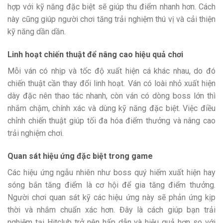
hợp với kỹ năng đặc biệt sẽ giúp thu điểm nhanh hơn. Cách
này cũng giúp người chơi tăng trải nghiệm thú vị và cải thiện
kỹ năng dần dần.
Linh hoạt chiến thuật để nâng cao hiệu quả chơi
Mỗi ván có nhịp và tốc độ xuất hiện cá khác nhau, do đó
chiến thuật cần thay đổi linh hoạt. Ván có loài nhỏ xuất hiện
dày đặc nên thao tác nhanh, còn ván có dòng boss lớn thì
nhắm chậm, chính xác và dùng kỹ năng đặc biệt. Việc điều
chỉnh chiến thuật giúp tối đa hóa điểm thưởng và nâng cao
trải nghiệm chơi.
Quan sát hiệu ứng đặc biệt trong game
Các hiệu ứng ngẫu nhiên như boss quý hiếm xuất hiện hay
sóng bắn tăng điểm là cơ hội để gia tăng điểm thưởng.
Người chơi quan sát kỹ các hiệu ứng này sẽ phản ứng kịp
thời và nhắm chuẩn xác hơn. Đây là cách giúp bạn trải
nghiệm tại Hitclub trở nên hấp dẫn và hiệu quả hơn so với