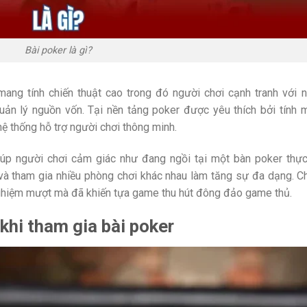
Bài poker là gì?
 mang tính chiến thuật cao trong đó người chơi cạnh tranh với 
quản lý nguồn vốn. Tại nền tảng poker được yêu thích bởi tính 
ệ thống hỗ trợ người chơi thông minh.
giúp người chơi cảm giác như đang ngồi tại một bàn poker thực
à tham gia nhiều phòng chơi khác nhau làm tăng sự đa dạng. C
nghiệm mượt mà đã khiến tựa game thu hút đông đảo game thủ.
khi tham gia bài poker