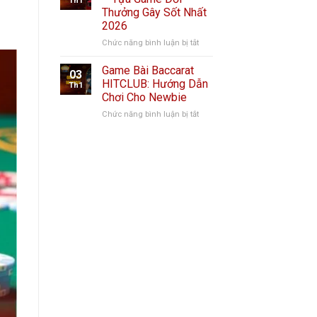
Th1
–
Ưu
Thưởng Gây Sốt Nhất
Hướng
Trải
2026
Dẫn
Nghiệm
Quy
Chức năng bình luận bị tắt
ở
Trình
Bài
Đơn
Sâm
Game Bài Baccarat
03
Giản
Lốc
HITCLUB: Hướng Dẫn
Th1
Vào
HITCLUB
Chơi Cho Newbie
2026
–
Chức năng bình luận bị tắt
ở
Tựa
Game
Game
Bài
Đổi
Baccarat
Thưởng
HITCLUB:
Gây
Hướng
Sốt
Dẫn
Nhất
Chơi
2026
Cho
Newbie