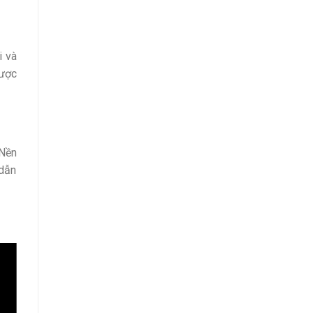
i và
được
 Nền
 dẫn