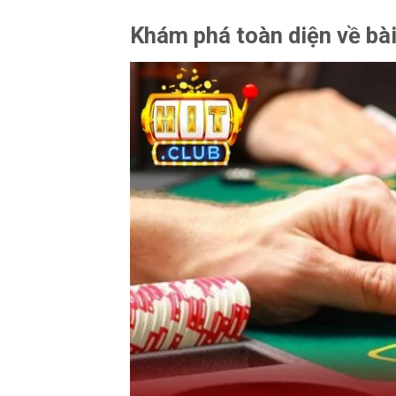
Khám phá toàn diện về bài