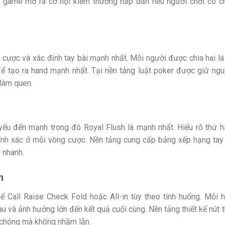
 game mở ra cơ hội kiếm thưởng hấp dẫn nếu người chơi có c
cược và xác định tay bài mạnh nhất. Mỗi người được chia hai lá
để tạo ra hand mạnh nhất. Tại nền tảng luật poker được giữ ng
 làm quen.
yếu đến mạnh trong đó Royal Flush là mạnh nhất. Hiểu rõ thứ 
hính xác ở mỗi vòng cược. Nền tảng cung cấp bảng xếp hạng tay
 nhanh.
n
ể Call Raise Check Fold hoặc All-in tùy theo tình huống. Mỗi 
u và ảnh hưởng lớn đến kết quả cuối cùng. Nền tảng thiết kế nút 
h chóng mà không nhầm lẫn.