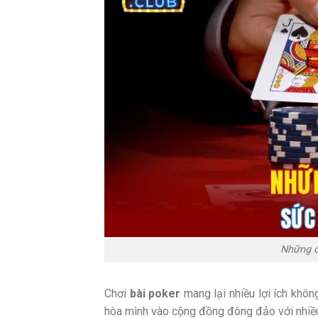
Những đ
Chơi
bài poker
mang lại nhiều lợi ích khôn
hòa mình vào cộng đồng đông đảo với nhiều 