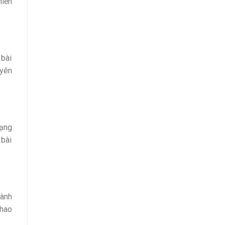
hiến
 bài
uyên
hạng
 bài
hành
thao