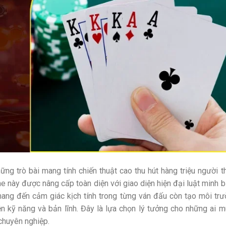
ững trò bài mang tính chiến thuật cao thu hút hàng triệu người 
 này được nâng cấp toàn diện với giao diện hiện đại luật minh 
mang đến cảm giác kịch tính trong từng ván đấu còn tạo môi tr
ện kỹ năng và bản lĩnh. Đây là lựa chọn lý tưởng cho những ai 
chuyên nghiệp.