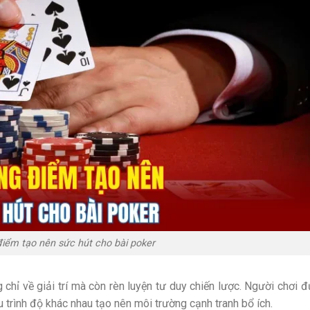
iểm tạo nên sức hút cho bài poker
g chỉ về giải trí mà còn rèn luyện tư duy chiến lược. Người chơi 
trình độ khác nhau tạo nên môi trường cạnh tranh bổ ích.