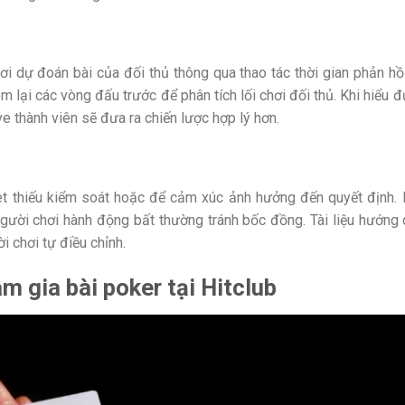
ơi dự đoán bài của đối thủ thông qua thao tác thời gian phản hồ
 lại các vòng đấu trước để phân tích lối chơi đối thủ. Khi hiểu 
ve thành viên sẽ đưa ra chiến lược hợp lý hơn.
et thiếu kiểm soát hoặc để cảm xúc ảnh hưởng đến quyết định.
gười chơi hành động bất thường tránh bốc đồng. Tài liệu hướng
i chơi tự điều chỉnh.
am gia bài poker tại Hitclub