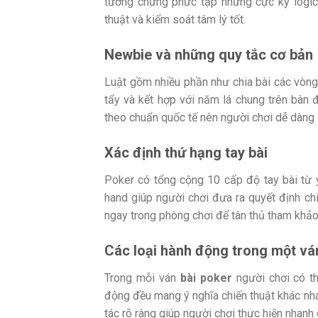
tưởng chừng phức tạp nhưng cực kỳ logic
thuật và kiểm soát tâm lý tốt.
Newbie và những quy tắc cơ bản
Luật gồm nhiều phần như chia bài các vòng 
tẩy và kết hợp với năm lá chung trên bàn 
theo chuẩn quốc tế nên người chơi dễ dàng
Xác định thứ hạng tay bài
Poker có tổng cộng 10 cấp độ tay bài từ 
hand giúp người chơi đưa ra quyết định c
ngay trong phòng chơi để tân thủ tham khảo
Các loại hành động trong một vá
Trong mỗi ván
bài poker
người chơi có th
động đều mang ý nghĩa chiến thuật khác nha
tác rõ ràng giúp người chơi thực hiện nhan