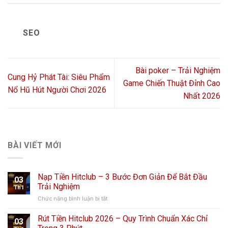
SEO
Bài poker – Trải Nghiệm
Cung Hỷ Phát Tài: Siêu Phẩm
Game Chiến Thuật Đỉnh Cao
Nổ Hũ Hút Người Chơi 2026
Nhất 2026
BÀI VIẾT MỚI
Nạp Tiền Hitclub – 3 Bước Đơn Giản Để Bắt Đầu
03
Trải Nghiệm
Th1
Chức năng bình luận bị tắt
ở
Nạp
Tiền
Rút Tiền Hitclub 2026 – Quy Trình Chuẩn Xác Chỉ
03
Hitclub