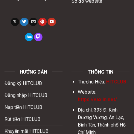
Sơ đồ website
HƯỚNG DẪN
THÔNG TIN
Thương Hiệu:
HITCLUB
Đăng ký HITCLUB
Website:
Đăng nhập HITCLUB
https://vax.in.net/
Nạp tiền HITCLUB
Địa chỉ: 393 Đ. Kinh
Dương Vương, An Lạc,
Rút tiền HITCLUB
Bình Tân, Thành phố Hồ
Khuyến mãi HITCLUB
Chí Minh