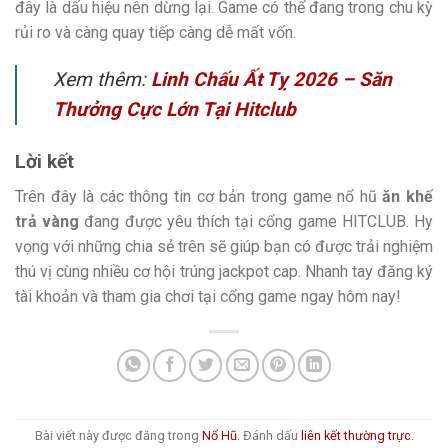
đây là dấu hiệu nên dừng lại. Game có thể đang trong chu kỳ
rủi ro và càng quay tiếp càng dễ mất vốn.
Xem thêm:
Linh Chấu Ất Tỵ 2026 – Săn
Thưởng Cực Lớn Tại Hitclub
Lời kết
Trên đây là các thông tin cơ bản trong game nổ hũ
ăn khế
trả vàng
đang được yêu thích tại cổng game HITCLUB. Hy
vọng với những chia sẻ trên sẽ giúp bạn có được trải nghiệm
thú vị cùng nhiều cơ hội trúng jackpot cap. Nhanh tay đăng ký
tài khoản và tham gia chơi tại cổng game ngay hôm nay!
Bài viết này được đăng trong
Nổ Hũ
. Đánh dấu
liên kết thường trực
.