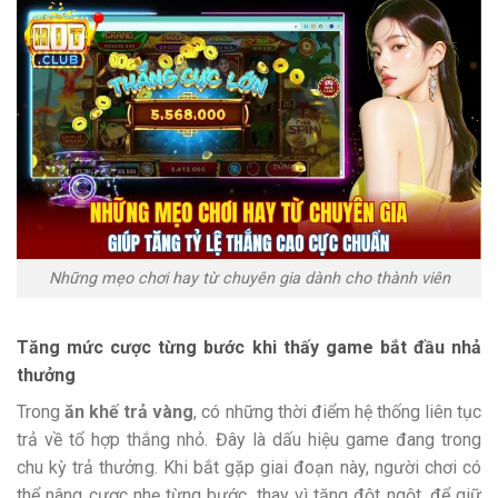
Những mẹo chơi hay từ chuyên gia dành cho thành viên
Tăng mức cược từng bước khi thấy game bắt đầu nhả
thưởng
Trong
ăn khế trả vàng
, có những thời điểm hệ thống liên tục
trả về tổ hợp thắng nhỏ. Đây là dấu hiệu game đang trong
chu kỳ trả thưởng. Khi bắt gặp giai đoạn này, người chơi có
thể nâng cược nhẹ từng bước, thay vì tăng đột ngột, để giữ