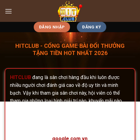
Bỏ
qua
nội
dung
ĐĂNG NHẬP
ĐĂNG KÝ
HITCLUB - CỔNG GAME BÀI ĐỔI THƯỞNG
TẶNG TIỀN HOT NHẤT 2026
HITCLUB
đang là sân chơi hàng đầu khi luôn được
nhiều người chơi đánh giá cao về độ uy tín và minh
bạch. Vậy khi tham gia sân chơi này, hội viên có thể
tham gia những loại hình giải trí nào, khuyến mãi nào
hấp dẫn? Hãy cùng khám phá cổng game bài đổi
thưởng trực tuyến hàng đầu Việt Nam ngay.
Để có thể dễ dàng truy cập vào cổng game bạn có thể
tìm kiếm thông qua
google.com.vn
/ bằng các từ khóa