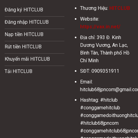
Nhiều sảnh game hấp dẫn đang cung cấp tại HITCLUB
Thương Hiệu:
HITCLUB
Đăng ký HITCLUB
Website:
Đăng nhập HITCLUB
Các sảnh game tại
HITCLUB
mang đến sự đa dạng với
https://vax.in.net/
hàng trăm trò chơi thuộc nhiều thể loại khác nhau. Đồng
Nạp tiền HITCLUB
Địa chỉ: 393 Đ. Kinh
thời, nền tảng thường xuyên cập nhật thêm những tựa
Dương Vương, An Lạc,
Rút tiền HITCLUB
game hot trên thị trường để phục vụ nhu cầu hội viên.
Bình Tân, Thành phố Hồ
Nhờ đó, khách hàng luôn có những phút giây giải trí hấp
Khuyến mãi HITCLUB
Chí Minh
dẫn, không lo bị nhàm chán mà ít cổng game nào làm
SĐT: 0909351911
Tải HITCLUB
được.
Email:
Giao dịch nạp – rút linh hoạt, tiết kiệm thời gian
hitclub68jpncom@gmail.c
Với việc áp dụng công nghệ AI và công nghệ hiện đại,
Hashtag: #hitclub
HITCLUB
đã tự động hóa quy trình giao dịch ở nền
#conggamehitclub
tảng. Chúng tôi cũng cung cấp đa dạng các hình thức
#conggamedoithuonghitcl
giao dịch để linh hoạt và phù hợp với từng đối tượng
#hitclub68jpncom
hội viên. Chính vì vậy, việc nạp – rút tiền luôn nhanh
#conggamehitclub68jpnc
chóng, tiết kiệm thời gian và hạn chế tối đa sai sót.